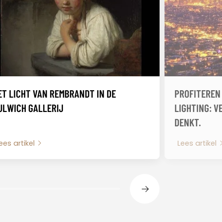
ET LICHT VAN REMBRANDT IN DE
PROFITEREN
ULWICH GALLERIJ
LIGHTING: V
DENKT.
ees artikel
Lees artikel