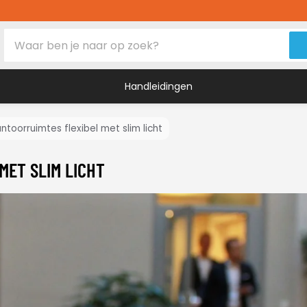
Handleidingen
ntoorruimtes flexibel met slim licht
s
MET SLIM LICHT
vers