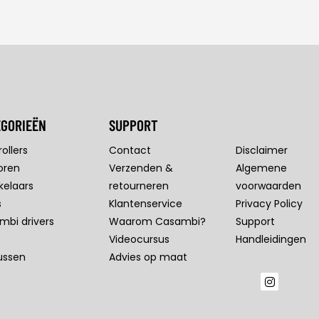
EGORIEËN
SUPPORT
ollers
Contact
Disclaimer
oren
Verzenden &
Algemene
kelaars
retourneren
voorwaarden
s
Klantenservice
Privacy Policy
mbi drivers
Waarom Casambi?
Support
Videocursus
Handleidingen
ussen
Advies op maat