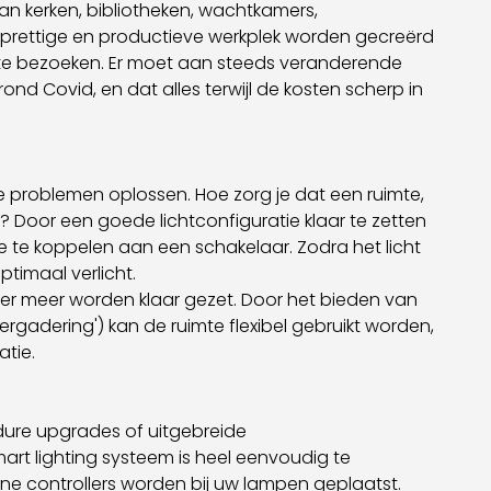
an kerken, bibliotheken, wachtkamers,
e prettige en productieve werkplek worden gecreërd
m te bezoeken. Er moet aan steeds veranderende
d Covid, en dat alles terwijl de kosten scherp in
 problemen oplossen. Hoe zorg je dat een ruimte,
t? Door een goede lichtconfiguratie klaar te zetten
die te koppelen aan een schakelaar. Zodra het licht
timaal verlicht.
en er meer worden klaar gezet. Door het bieden van
vergadering') kan de ruimte flexibel gebruikt worden,
atie.
dure upgrades of uitgebreide
 lighting systeem is heel eenvoudig te
eine controllers worden bij uw lampen geplaatst.