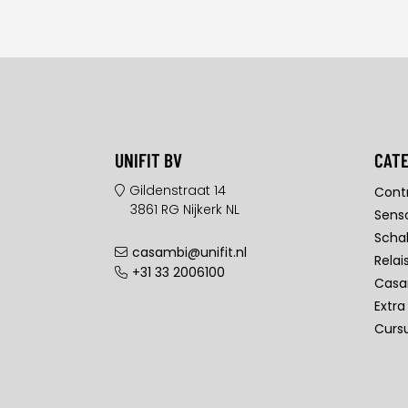
UNIFIT BV
CAT
Gildenstraat 14
Contr
3861 RG Nijkerk NL
Sens
Scha
casambi@unifit.nl
Relai
+31 33 2006100
Casa
Extra
Curs