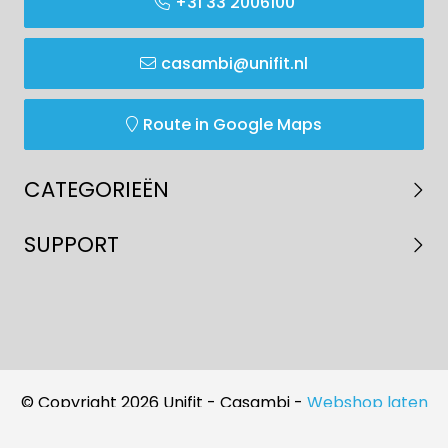
+31 33 2006100
casambi@unifit.nl
Route in Google Maps
CATEGORIEËN
SUPPORT
© Copyright 2026 Unifit - Casambi -
Webshop laten
maken
door Red Banana