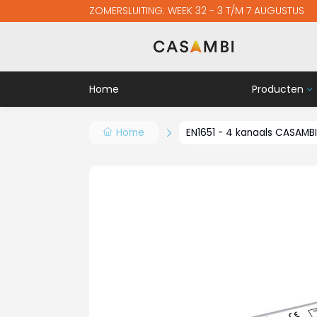
ZOMERSLUITING: WEEK 32 - 3 T/M 7 AUGUSTUS
Home
Producten
Controllers
Home
EN1651 - 4 kanaals CASAMB
Sensoren
Schakelaar
Relais
Casambi dri
Extra
Cursussen