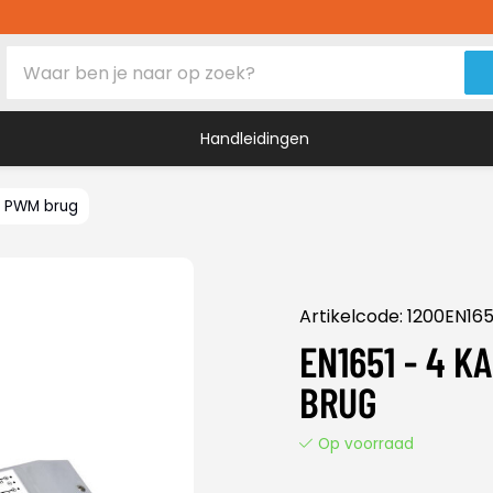
Handleidingen
I PWM brug
s
vers
Artikelcode:
1200EN16
EN1651 - 4 
BRUG
Op voorraad