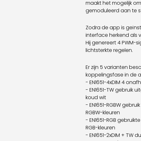
maakt het mogelijk o
gemoduleerd aan te s
Zodra de app is geïns
interface herkend als 
Hij genereert 4 PWM-si
lichtsterkte regelen.
Er zijn 5 varianten bes
koppelingsfase in de 
- EN1651-4xDIM 4 onafh
- EN1651-TW gebruik ui
koud wit
- EN1651-RGBW gebruik 
RGBW-kleuren
- EN1651-RGB gebruikte
RGB-kleuren
- EN1651-2xDIM + TW du