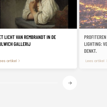
ET LICHT VAN REMBRANDT IN DE
PROFITEREN
ULWICH GALLERIJ
LIGHTING: V
DENKT.
ees artikel
Lees artikel