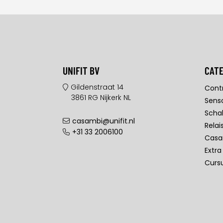
UNIFIT BV
CAT
Gildenstraat 14
Contr
3861 RG Nijkerk NL
Sens
Scha
casambi@unifit.nl
Relai
+31 33 2006100
Casa
Extra
Curs