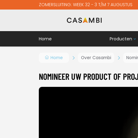
ZOMERSLUITING: WEEK 32 - 3 T/M 7 AUGUSTUS
Home
Producten
Controllers
Home
Over Casambi
Nomin
Sensoren
Schakelaar
NOMINEER UW PRODUCT OF PROJ
Relais
Casambi dri
Extra
Cursussen