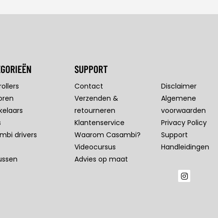
EGORIEËN
SUPPORT
ollers
Contact
Disclaimer
oren
Verzenden &
Algemene
kelaars
retourneren
voorwaarden
s
Klantenservice
Privacy Policy
mbi drivers
Waarom Casambi?
Support
Videocursus
Handleidingen
ussen
Advies op maat